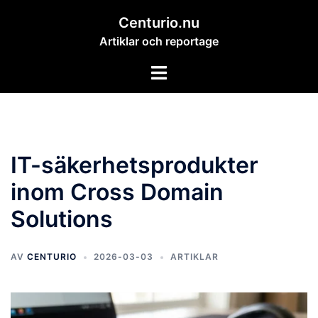
Hoppa
Centurio.nu
till
Artiklar och reportage
innehåll
Slå
på/av
meny
IT-säkerhetsprodukter
inom Cross Domain
Solutions
AV
CENTURIO
2026-03-03
ARTIKLAR