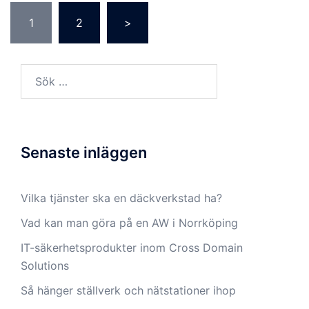
Sidnumrering
1
2
>
för
inlägg
Sök
efter:
Senaste inläggen
Vilka tjänster ska en däckverkstad ha?
Vad kan man göra på en AW i Norrköping
IT-säkerhetsprodukter inom Cross Domain
Solutions
Så hänger ställverk och nätstationer ihop