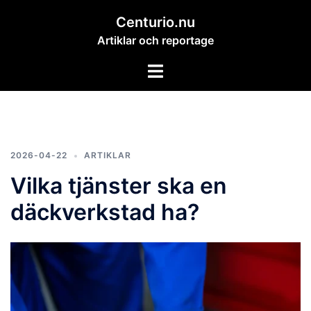
Hoppa
Centurio.nu
till
Artiklar och reportage
innehåll
Slå
på/av
meny
2026-04-22
ARTIKLAR
Vilka tjänster ska en
däckverkstad ha?