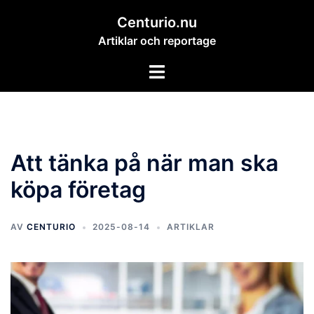
Hoppa
Centurio.nu
till
Artiklar och reportage
innehåll
Slå
på/av
meny
Att tänka på när man ska
köpa företag
AV
CENTURIO
2025-08-14
ARTIKLAR